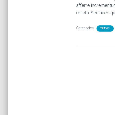
afferre increment
relicta. Sed haec q
Categories:
TRAVEL