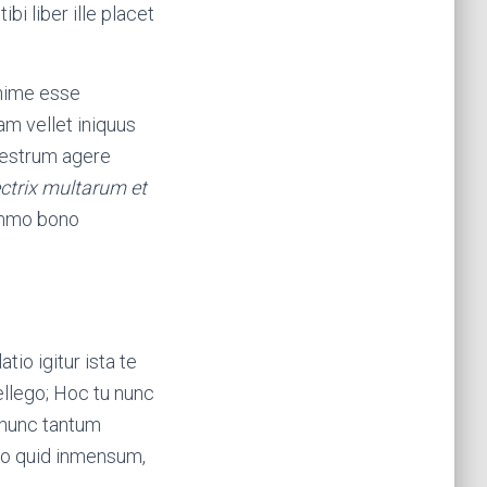
ibi liber ille placet
nime esse
m vellet iniquus
 vestrum agere
ectrix multarum et
summo bono
tio igitur ista te
tellego; Hoc tu nunc
, nunc tantum
io quid inmensum,