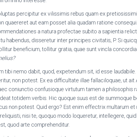
hil omnino interesse.
oluptas percipitur ex vilissimis rebus quam ex pretiosissimi
n quaereret aut eam posset alia quadam ratione consequi. 
mendationes a natura profectae subito a sapientia relicta
uctu habendus, disseretur inter principes civitatis, P. Si qui
ollitur beneficium, tollitur gratia, quae sunt vincla concordi
elius?
tibi nemo dabit, quod, expetendum sit, id esse laudabile. 
itur, non potest. Ex ea difficultate illae fallaciloquae, ut ait
haec coniunctio confusioque virtutum tamen a philosophis 
ondeat totidem verbis. Hic quoque suus est de summoque b
icus non potest. Quid ergo? Est enim effectrix multarum 
reliquisti, nisi te, quoquo modo loqueretur, intellegere, qui
est, quod arte comprehenditur.