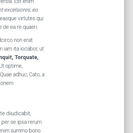
versia. Est enim
 excelsiores, eo
easque virtutes qui
 de ea re quaeri.
dcirco non erat
 iam ita iocabor, ut
nquit, Torquate,
Ut optime,
Quae adhuc, Cato, a
stonem.
 diiudicabit,
 per se ipsa rerum
t enim summo bono