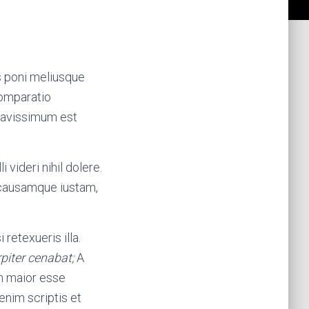
s poni meliusque
 comparatio
gravissimum est
i videri nihil dolere.
 causamque iustam,
retexueris illa.
rpiter cenabat;
A
um maior esse
enim scriptis et