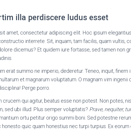
im illa perdiscere ludus esset
it amet, consectetur adipiscing elit. Hoc ipsum elegantiu
onstructio interrete. Sit, inquam, tam facilis, quam vultis,
 dolore dicemus? Et quidem iure fortasse, sed tamen non 
dinis.
 tum erat summo ne imperio, dederetur. Teneo, inquit, finem ill
 multarum et magnarum voluptatum. O magnam vim ingenii
isciplina! Perge porro.
 crucem qui agitur, beatus esse non potest. Non potes, nisi 
, sed ubi illud: Plus semper voluptatis?
Prave, nequiter, tu
nimantium ortu petitur origo summi boni. Sed potestne rer
 honesto quic quam honestius nec turpi turpius. Ex eorum 