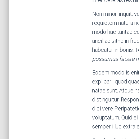
inter ceteras res ni
Non minor, inquit, v
requietem natura no
modo hae tantae com
ancillae sitne in fr
habeatur in bonis. T
possumus facere m
Eodem modo is enim 
explicari, quod quaer
natae sunt. Atque 
distinguitur. Resp
dici vere Peripatet
voluptatum. Quid ei 
semper illud extra 