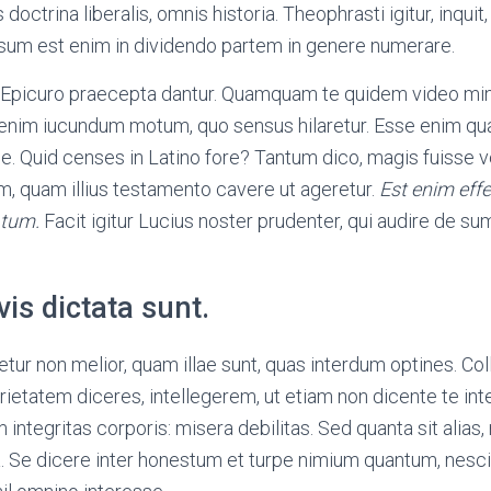
doctrina liberalis, omnis historia. Theophrasti igitur, inquit, t
osum est enim in dividendo partem in genere numerare.
 Epicuro praecepta dantur. Quamquam te quidem video mi
enim iucundum motum, quo sensus hilaretur. Esse enim qua
ne. Quid censes in Latino fore? Tantum dico, magis fuisse
m, quam illius testamento cavere ut ageretur.
Est enim eff
tum.
Facit igitur Lucius noster prudenter, qui audire de 
vis dictata sunt.
ur non melior, quam illae sunt, quas interdum optines. Colla
varietatem diceres, intellegerem, ut etiam non dicente te in
m integritas corporis: misera debilitas. Sed quanta sit alias
a. Se dicere inter honestum et turpe nimium quantum, nesc