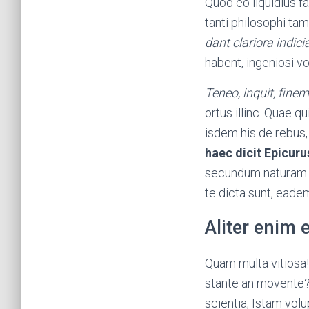
Quod eo liquidius f
tanti philosophi ta
dant clariora indici
habent, ingeniosi v
Teneo, inquit, finem i
ortus illinc. Quae 
isdem his de rebus,
haec dicit Epicuru
secundum naturam 
te dicta sunt, eade
Aliter enim 
Quam multa vitiosa
stante an movente? 
scientia; Istam vo