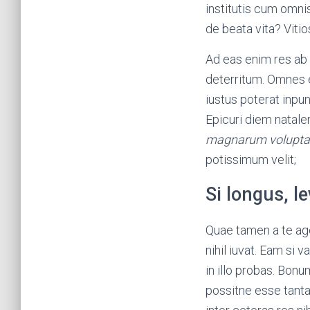
institutis cum omnis 
de beata vita? Viti
Ad eas enim res ab
deterritum. Omnes 
iustus poterat inpu
Epicuri diem natale
magnarum volupta
potissimum velit;
Si longus, le
Quae tamen a te aget
nihil iuvat. Eam si 
in illo probas. Bonu
possitne esse tant