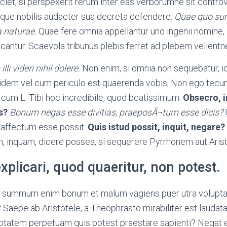
aciet, si perspexerit rerum inter eas verborumne sit contro
mque nobilis audacter sua decreta defendere.
Quae quo sunt
a naturae.
Quae fere omnia appellantur uno ingenii nomine, 
ocantur. Scaevola tribunus plebis ferret ad plebem vellentne
lli videri nihil dolere.
Non enim, si omnia non sequebatur, i
quidem vel cum periculo est quaerenda vobis; Non ego tecum
 cum L. Tibi hoc incredibile, quod beatissimum.
Obsecro, i
s?
Bonum negas esse divitias, praeposÃ¬tum esse dicis?
affectum esse possit.
Quis istud possit, inquit, negare?
m, inquam, dicere posses, si sequerere Pyrrhonem aut Ari
explicari, quod quaeritur, non potest.
! summum enim bonum et malum vagiens puer utra voluptate
Saepe ab Aristotele, a Theophrasto mirabiliter est laudata
luptatem perpetuam quis potest praestare sapienti? Nega