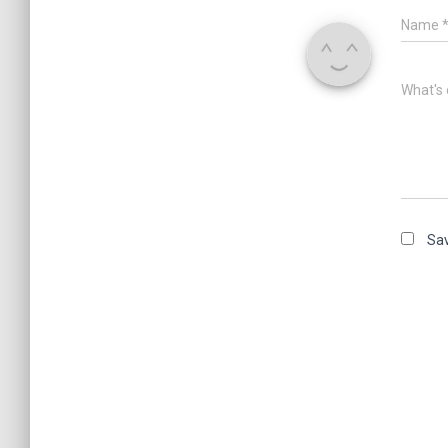
Name
What's 
Sav