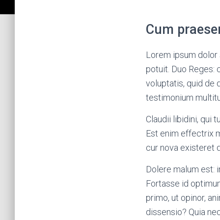
Cum praesert
Lorem ipsum dolor s
potuit. Duo Reges: c
voluptatis, quid de
testimonium multitu
Claudii libidini, qui
Est enim effectrix
cur nova existeret d
Dolere malum est: in
Fortasse id optimum
primo, ut opinor, a
dissensio? Quia nec