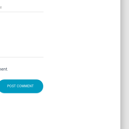
e
ment.