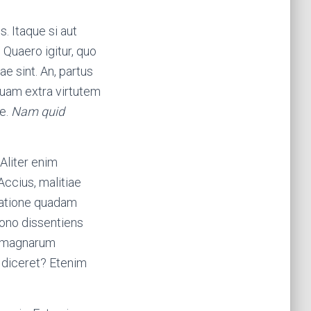
s. Itaque si aut
Quaero igitur, quo
e sint. An, partus
cquam extra virtutem
ae.
Nam quid
Aliter enim
 Accius, malitiae
ratione quadam
ono dissentiens
et magnarum
d diceret? Etenim