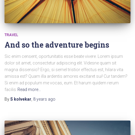
TRAVEL
And so the adventure begins
Sic enim censent, oportunitatis esse beate vivere. Lorem ipsum
dolor sit amet, consectetur adipiscing elit. Videsne quam sit
magna dissensio? Ergo, si semel tristior effectus est, hilara vita
amissa est? Quam illa ardentis amores excitaret sui! Cur tandem?
Si enim ad populum me vocas, eum. Et harum quidem rerum
facilis
Read more…
By
S kolvekar
,
8 years
ago